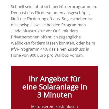
Schnell sein lohnt sich bei Förderprogrammen.
Denn ist das Fördervolumen ausgeschöpft,
läuft die Förderung oft aus. So geschehen ist
dies beispielsweise bei den Programmen
„Ladeinfrastruktur vor Ort“, mit dem
Privatpersonen öffentlich zugängliche
Wallboxen fördern lassen konnten, oder beim
KfW-Programm 440, das einen Zuschuss in
Höhe von 900 Euro pro Wallbox vorsah.
Ihr Angebot für
eine Solaranlage in
3 Minuten
Mit unserem kostenlosen